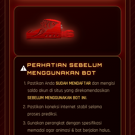
PERHATIAN SEBELUM
⚠️
MENGGUNAKAN BOT
Pastikan Anda
SUDAH MENDAFTAR
dan mengisi
saldo akun di situs yang direkomendasikan
SEBELUM MENGGUNAKAN BOT INI
.
Pastikan koneksi internet stabil selama
proses prediksi.
Gunakan perangkat dengan spesifikasi
memadai agar animasi & bot berjalan halus.