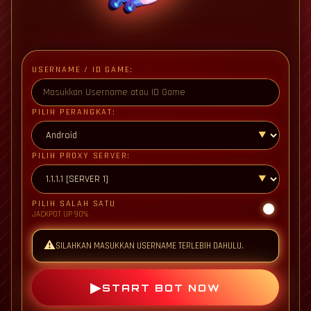
USERNAME / ID GAME:
PILIH PERANGKAT:
▼
PILIH PROXY SERVER:
▼
PILIH SALAH SATU
JACKPOT UP 90%
⚠
SILAHKAN MASUKKAN USERNAME TERLEBIH DAHULU.
▶
START BOT NOW