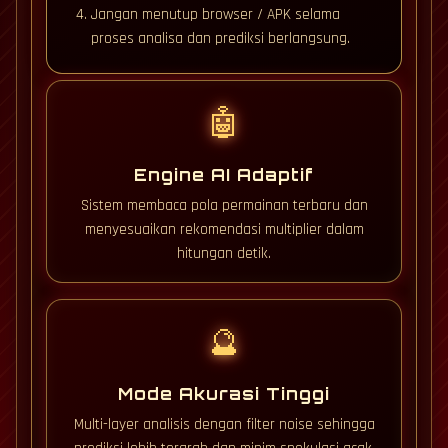
Jangan menutup browser / APK selama
proses analisa dan prediksi berlangsung.
🤖
Engine AI Adaptif
Sistem membaca pola permainan terbaru dan
menyesuaikan rekomendasi multiplier dalam
hitungan detik.
🔮
Mode Akurasi Tinggi
Multi-layer analisis dengan filter noise sehingga